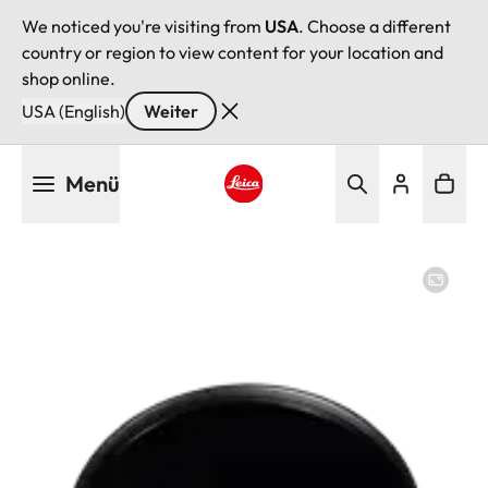
We noticed you're visiting from
USA
. Choose a different
country or region to view content for your location and
shop online.
USA (English)
Weiter
Direkt
Menü
zum
Inhalt
Leica logo - Home