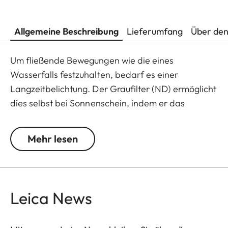
Allgemeine Beschreibung
Lieferumfang
Über den
Um fließende Bewegungen wie die eines
Wasserfalls festzuhalten, bedarf es einer
Langzeitbelichtung. Der Graufilter (ND) ermöglicht
dies selbst bei Sonnenschein, indem er das
einfallende Licht reduziert. Die Farbwiedergabe
wird dabei nicht beeinflusst und störende
Mehr lesen
Reflektionen bei Gegenlichtaufnahmen werden
verhindert. Darüber hinaus macht es der ND-Filter
durch die Effekte der Offenblende möglich, Fotos
und Videoaufnahmen mit geringer Tiefenschärfe
Leica News
zu gestalten.