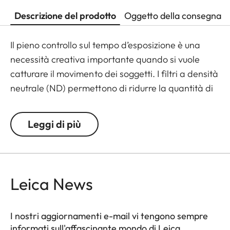
Descrizione del prodotto
Oggetto della consegna
Il pieno controllo sul tempo d’esposizione è una
necessità creativa importante quando si vuole
catturare il movimento dei soggetti. I filtri a densità
neutrale (ND) permettono di ridurre la quantità di
luce che arriva al sensore e abilitare tempi
d’esposizione più lunghi. Grazie ad una
Leggi di più
progettazione accurata, i filtri ND Leica non
impattano la resa cromatica, prevengono riflessi e
offrono un esposizione omogenea.
Leica News
I nostri aggiornamenti e-mail vi tengono sempre
informati sull'affascinante mondo di Leica.