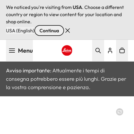
We noticed you're visiting from
USA
. Choose a different
country or region to view content for your location and
shop online.
USA (English)
Continua
Salta
Menu
al
contenuto
Leica logo - Home
principale
Avviso importante:
Attualmente i tempi di
consegna potrebbero essere più lunghi. Grazie per
la vostra comprensione e pazienza.