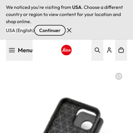
We noticed you're visiting from
USA
. Choose a different
country or region to view content for your location and
shop online.
USA (English)
Continuer
Aller
Menu
au
contenu
Leica logo - Home
principal