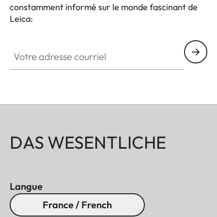
constamment informé sur le monde fascinant de
fixé simplement et durablement à votre longue-
Leica:
vue.
Votre adresse courriel
DAS WESENTLICHE
Langue
France / French