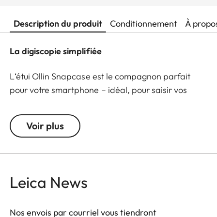
Description du produit
Conditionnement
À propo
La digiscopie simplifiée
L‘étui Ollin Snapcase est le compagnon parfait
pour votre smartphone – idéal, pour saisir vos
observations sous forme de photos ou de vidéos
absolument impressionnantes ! Il protège votre
Voir plus
smartphone contre la poussière, la saleté et les
chocs, tout en garantissant une fixation rapide et
sécurisée avec l’adaptateur Ollin Snapshot (vendu
séparément). Le volet magnétique intégré se
Leica News
positionne précisément au niveau de l’objectif
principal de votre smartphone et lui permet ainsi
grâce au design breveté d’auto-centrage d’être
Nos envois par courriel vous tiendront