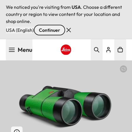
We noticed you're visiting from
USA
. Choose a different
country or region to view content for your location and
shop online.
USA (English)
Continuer
Aller
Menu
au
contenu
Leica logo - Home
principal