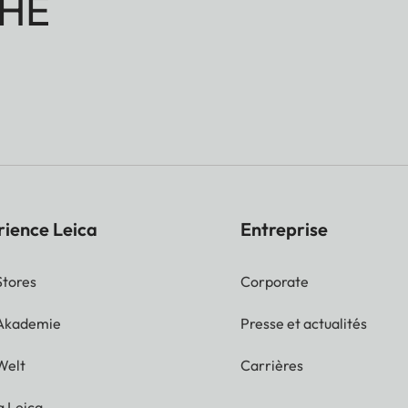
HE
rience Leica
Entreprise
Stores
Corporate
 Akademie
Presse et actualités
Welt
Carrières
g Leica