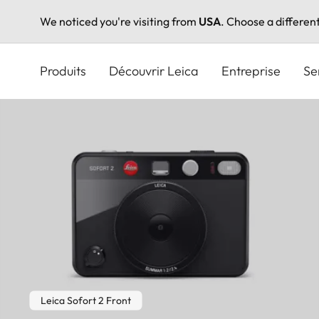
We noticed you're visiting from
USA
. Choose a differen
Aller
au
Produits
Découvrir Leica
Entreprise
Se
contenu
principal
Leica Sofort 2 Front