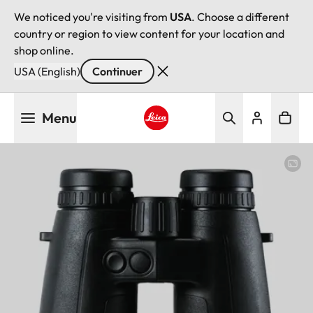
We noticed you're visiting from
USA
. Choose a different
country or region to view content for your location and
shop online.
USA (English)
Continuer
Aller
Menu
au
contenu
Leica logo - Home
principal