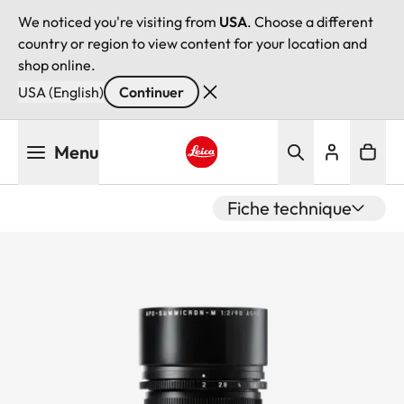
We noticed you're visiting from
USA
. Choose a different
country or region to view content for your location and
shop online.
USA (English)
Continuer
Aller
Menu
au
contenu
Leica logo - Home
principal
Fiche technique