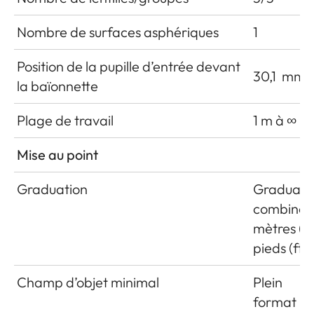
Nombre de surfaces asphériques
1
Position de la pupille d’entrée devant
30,1
mm
la baïonnette
Plage de travail
1 m à ∞
Mise au point
Graduation
Graduati
combinée
mètres (m
pieds (ft)
Champ d’objet minimal
Plein
format : 