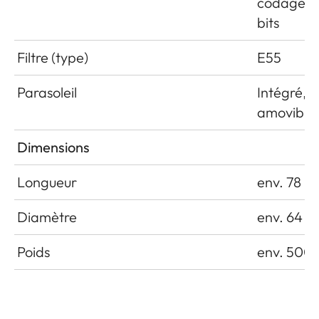
codage 6
bits
Filtre (type)
E55
Parasoleil
Intégré,
amovible
Dimensions
Longueur
env. 78 
Diamètre
env. 64 
Poids
env. 500 