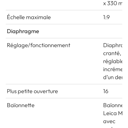
x 330 mm
Échelle maximale
1:9
Diaphragme
Réglage/fonctionnement
Diaphra
cranté,
réglable 
incrémen
d’un demi
Plus petite ouverture
16
Baïonnette
Baïonnet
Leica M
avec