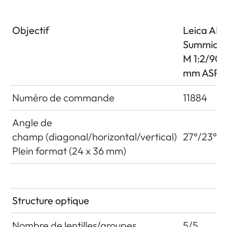
Objectif
Leica AP
Summicro
M 1:2/90
mm ASPH
Numéro de commande
11884
Angle de
champ (diagonal/horizontal/vertical)
27°/23°/1
Plein format (24 x 36 mm)
Structure optique
Nombre de lentilles/groupes
5/5