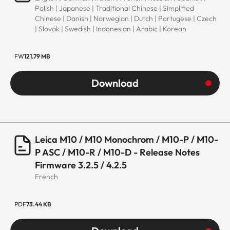
Polish | Japanese | Traditional Chinese | Simplified
Chinese | Danish | Norwegian | Dutch | Portugese | Czech
| Slovak | Swedish | Indonesian | Arabic | Korean
FW
121.79 MB
Download
Leica M10 / M10 Monochrom / M10-P / M10-
P ASC / M10-R / M10-D - Release Notes
Firmware 3.2.5 / 4.2.5
French
PDF
73.44 KB