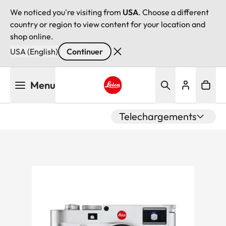
We noticed you're visiting from
USA
. Choose a different
country or region to view content for your location and
shop online.
USA (English)
Continuer
Aller
Menu
au
contenu
Leica logo - Home
principal
Telechargements