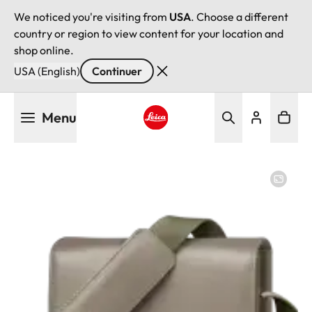
We noticed you're visiting from
USA
. Choose a different
country or region to view content for your location and
shop online.
USA (English)
Continuer
Aller
Menu
au
contenu
Leica logo - Home
principal