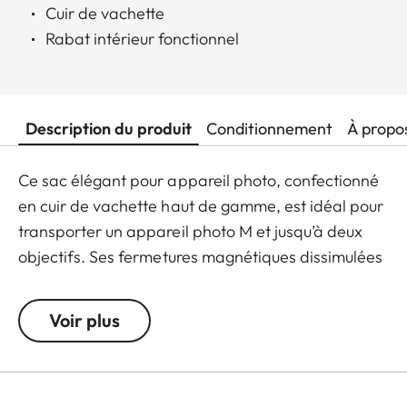
Cuir de vachette
Rabat intérieur fonctionnel
Description du produit
Conditionnement
À propo
Ce sac élégant pour appareil photo, confectionné
en cuir de vachette haut de gamme, est idéal pour
transporter un appareil photo M et jusqu’à deux
objectifs. Ses fermetures magnétiques dissimulées
sous le rabat lui confèrent une allure raffinée et
discrète, tandis que le renfort de la sangle en
Voir plus
coton réglable garantit un confort optimal.
L’intérieur du sac, doublé d’un suède gris, intègre
un rabat interne pour une protection accrue de