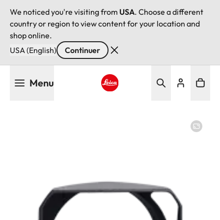
We noticed you're visiting from
USA
. Choose a different
country or region to view content for your location and
shop online.
USA (English)
Continuer
Aller
Menu
au
contenu
Leica logo - Home
principal