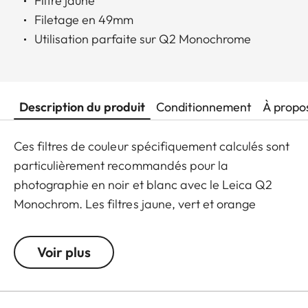
Filtre jaune
Filetage en 49mm
Utilisation parfaite sur Q2 Monochrome
Description du produit
Conditionnement
À propo
Ces filtres de couleur spécifiquement calculés sont
particulièrement recommandés pour la
photographie en noir et blanc avec le Leica Q2
Monochrom. Les filtres jaune, vert et orange
permettent aux photographes d'explorer toute une
gamme d'effets créatifs avec la lumière et le
Voir plus
contraste. En modifiant la conversion des couleurs
en valeurs de gris, la couleur du filtre dans la scène
originale devient plus claire, et sa couleur