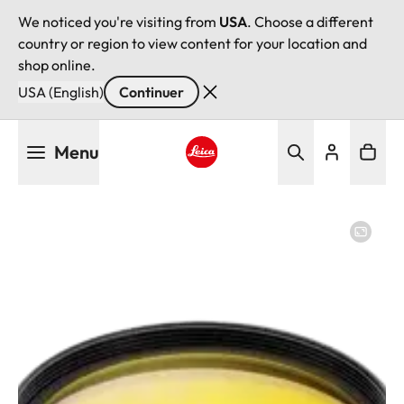
We noticed you're visiting from
USA
. Choose a different
country or region to view content for your location and
shop online.
USA (English)
Continuer
Aller
Menu
au
contenu
Leica logo - Home
principal