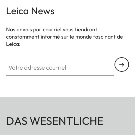
complémentaire plus sombre. Cela peut être utilisé
Leica News
pour créer des ambiances uniques dans la
photographie de paysages et de portraits. Dans le
Nos envois par courriel vous tiendront
même temps, le traitement multicouche réduit les
constamment informé sur le monde fascinant de
reflets et assure une transmission élevée sans
Leica:
vignettage.
Votre adresse courriel
DAS WESENTLICHE