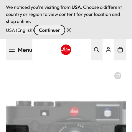
We noticed you're visiting from
USA
. Choose a different
country or region to view content for your location and
shop online.
USA (English)
Continuer
Aller
Menu
au
contenu
Leica logo - Home
principal