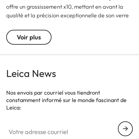
offre un grossissement x10, mettant en avant la
qualité et la précision exceptionnelle de son verre
optique.
Voir plus
La loupe est fabriquée en 100% laiton massif
chromé. L'inscription « Leica » est gravée à l'avant
et le chiffre « 100 » du centenaire au verso. Un
véritable objet de collection pour les passionnés
Leica News
de Leica.
Disponible à partir de mai 2025.
Nos envois par courriel vous tiendront
constamment informé sur le monde fascinant de
Leica:
Votre adresse courriel