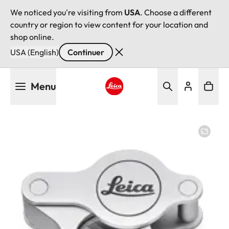
We noticed you're visiting from
USA
. Choose a different
country or region to view content for your location and
shop online.
USA (English)
Continuer
Aller
Menu
au
contenu
Leica logo - Home
principal