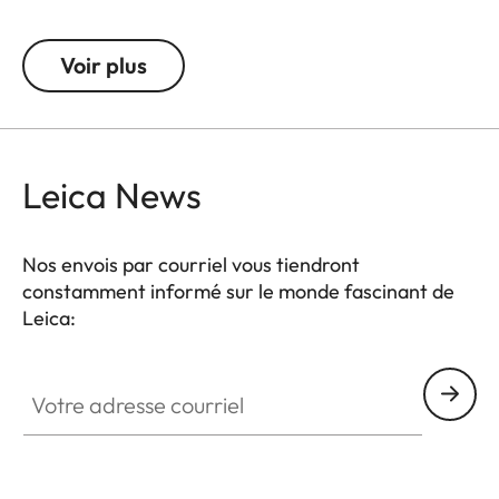
expérience photographique.
Voir plus
Doté d’un design exclusif créé pour le centenaire
de Leica, cet accessoire réhausse le bouton de
déclenchement offrant une facilité d'utilisation tout
en ajoutant une allure particulière à votre appareil.
Leica News
Disponible à partir de mai 2025.
Nos envois par courriel vous tiendront
constamment informé sur le monde fascinant de
Leica:
Votre adresse courriel