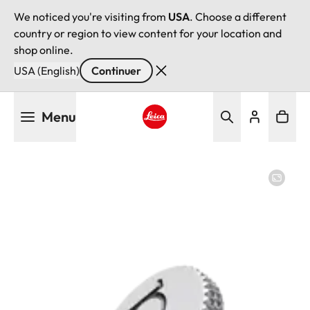
We noticed you're visiting from
USA
. Choose a different
country or region to view content for your location and
shop online.
USA (English)
Continuer
Aller
Menu
au
contenu
Leica logo - Home
principal