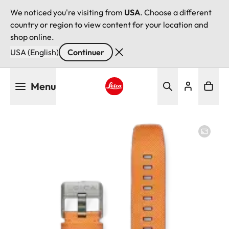
We noticed you're visiting from
USA
. Choose a different
country or region to view content for your location and
shop online.
USA (English)
Continuer
Aller
Menu
au
contenu
Leica logo - Home
principal