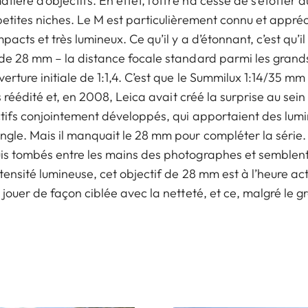
ère d’objectifs. En effet, l’offre n’a cessé de s’étoffer 
etites niches. Le M est particulièrement connu et appréc
acts et très lumineux. Ce qu’il y a d’étonnant, c’est qu’il
 de 28 mm – la distance focale standard parmi les gran
rture initiale de 1:1,4. C’est que le Summilux 1:14/35 mm
is réédité et, en 2008, Leica avait créé la surprise au s
ctifs conjointement développés, qui apportaient des lum
gle. Mais il manquait le 28 mm pour compléter la série
s tombés entre les mains des photographes et semblent 
tensité lumineuse, cet objectif de 28 mm est à l’heure ac
jouer de façon ciblée avec la netteté, et ce, malgré le 