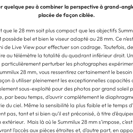
uer quelque peu à combiner la perspective à grand-angl
placée de façon ciblée.
rêt que le 28 mm soit plus compact que les objectifs Summ
M possède bel et bien le viseur adapté au 28 mm. Ce n’es
e ni de Live View pour effectuer son cadrage. Toutefois, d
e au télémètre la totalité du quadrant inférieur droit. Un
 particulièrement perturber les photographes expérimenté
ummilux 28 mm, vous ressentirez certainement le besoin
façon à utiliser pleinement les exceptionnelles capacités 
iblement sous-exploité pour des photos par grand soleil
ficile, par beau temps, d’ouvrir complètement le diaphrag
e du ciel. Même la sensibilité la plus faible et le temps d
t pas, tant et si bien qu’il est préconisé, à titre d’équip
s en extérieur. Mais là où le Summilux 28 mm s’impose, c’e
uvrant l’accès aux pièces étroites et, d’autre part, en app