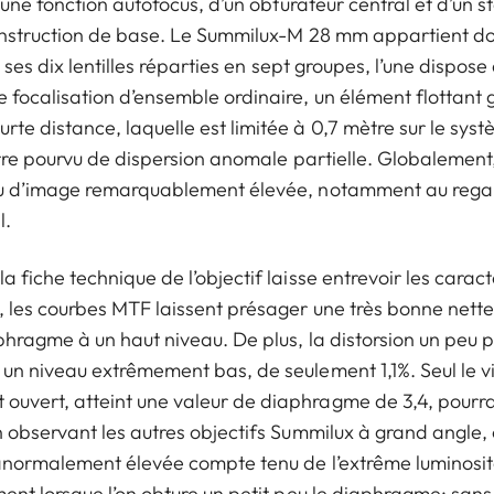
’une fonction autofocus, d’un obturateur central et d’un s
onstruction de base. Le Summilux-M 28 mm appartient don
i ses dix lentilles réparties en sept groupes, l’une dispose 
focalisation d’ensemble ordinaire, un élément flottant g
te distance, laquelle est limitée à 0,7 mètre sur le sys
erre pourvu de dispersion anomale partielle. Globalement,
du d’image remarquablement élevée, notamment au regard
l.
 fiche technique de l’objectif laisse entrevoir les cara
 les courbes MTF laissent présager une très bonne nett
phragme à un haut niveau. De plus, la distorsion un peu 
un niveau extrêmement bas, de seulement 1,1%. Seul le v
vert, atteint une valeur de diaphragme de 3,4, pourrai
n observant les autres objectifs Summilux à grand angle,
anormalement élevée compte tenu de l’extrême luminosité 
ent lorsque l’on obture un petit peu le diaphragme; sans