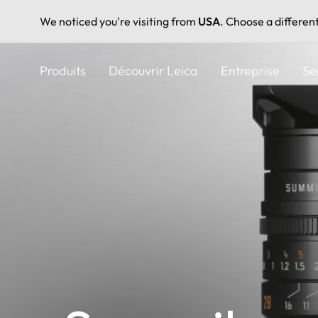
We noticed you're visiting from
USA
. Choose a differen
Aller
au
Produits
Découvrir Leica
Entreprise
Se
contenu
principal