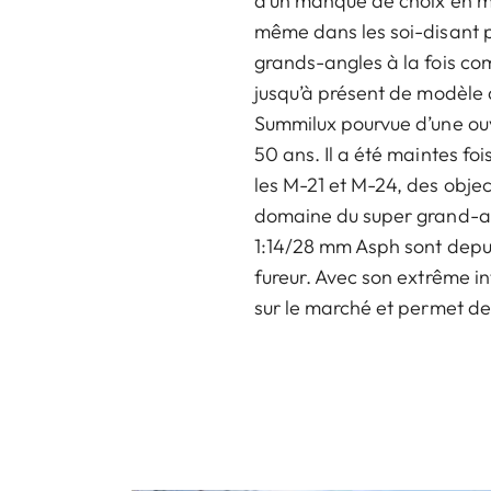
d’un manque de choix en mati
même dans les soi-disant p
grands-angles à la fois comp
jusqu’à présent de modèle
Summilux pourvue d’une ouve
50 ans. Il a été maintes fo
les M-21 et M-24, des obje
domaine du super grand-an
1:14/28 mm Asph sont depui
fureur. Avec son extrême in
sur le marché et permet de 