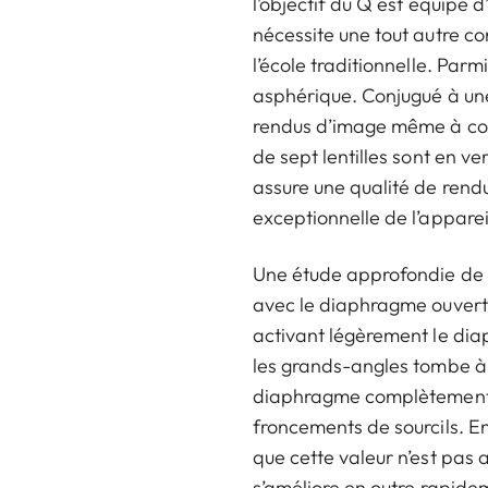
l’objectif du Q est équipé d
nécessite une tout autre c
l’école traditionnelle. Parm
asphérique. Conjugué à une 
rendus d’image même à cour
de sept lentilles sont en v
assure une qualité de ren
exceptionnelle de l’apparei
Une étude approfondie de la
avec le diaphragme ouvert,
activant légèrement le dia
les grands-angles tombe à 
diaphragme complètement ou
froncements de sourcils. E
que cette valeur n’est pas 
s’améliore en outre rapidem