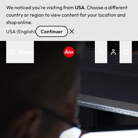
We noticed you're visiting from
USA
. Choose a different
country or region to view content for your location and
shop online.
USA (English)
Continuer
Aller
Menu
au
contenu
Leica logo - Home
principal