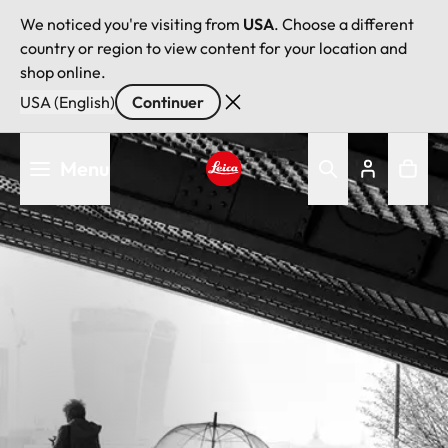
We noticed you're visiting from
USA
. Choose a different
country or region to view content for your location and
shop online.
USA (English)
Continuer
Aller
Menu
au
contenu
Leica logo - Home
principal