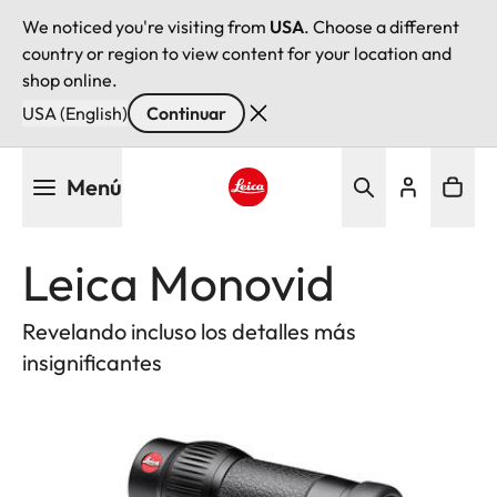
We noticed you're visiting from
USA
. Choose a different
country or region to view content for your location and
shop online.
USA (English)
Continuar
Pasar
Menú
al
contenido
Leica logo - Home
principal
Leica Monovid
Revelando incluso los detalles más
insignificantes