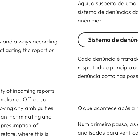
Aqui, a suspeita de uma
sistema de denúncias d
anónima:
Sistema de denún
ity and always according
estigating the report or
Cada denúncia é tratad
respeitado o princípio 
?
denúncia como nas poss
lity of incoming reports
ompliance Officer, an
emoving any ambiguities
O que acontece após a 
 an incriminating and
Num primeiro passo, as 
e presumption of
analisadas para verificar
efore, where this is