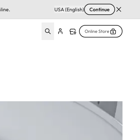
line.
USA (English)
Continue
Online Store