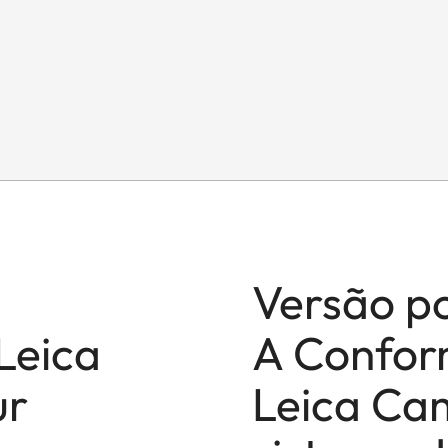
Versão p
Leica
A Confor
ur
Leica Ca