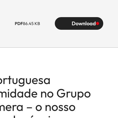
Download
PDF
86.45 KB
ortuguesa
midade no Grupo
mera – o nosso