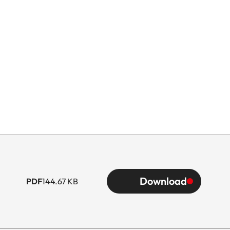
Download
PDF
144.67 KB