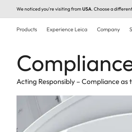
We noticed you're visiting from
USA
. Choose a differen
Skip
to
Products
Experience Leica
Company
S
main
content
Complianc
Acting Responsibly – Compliance as 