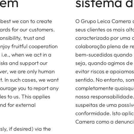
tem
sistema d
best we can to create
O Grupo Leica Camera dá
ards for our customers.
seus clientes os mais alt
nsibility, trust and
caracterizado por uma c
njoy fruitful cooperation
colaboração plena de re
i.e., when we act in a
bem-sucedidos quando p
isks and support our
seja, quando agimos de
ever, we are only human
evitar riscos e apoiamos
. In such cases, we want
sentido. No entanto, s
courage you to report any
completamente quaisque
es to us. This applies
nossa responsabilidade.
nd for external
suspeitas de uma possíve
conformidade. Isto apli
Camera como a denuncia
y, if desired) via the