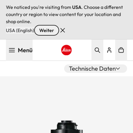
We noticed you're visiting from
USA
. Choose a different
country or region to view content for your location and
shop online.
USA (English)
Weiter
Direkt
Menü
zum
Inhalt
Leica logo - Home
Technische Daten