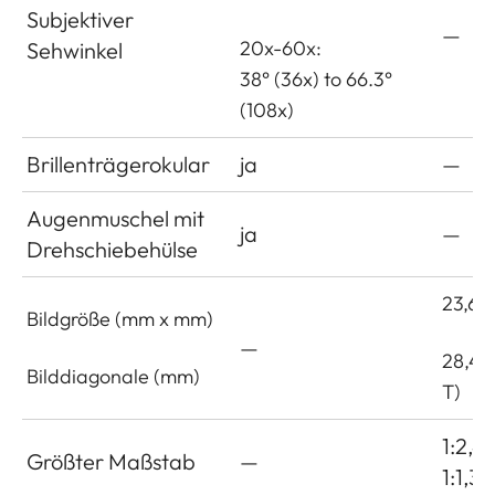
Subjektiver
—
20x-60x:
Sehwinkel
38° (36x) to 66.3°
(108x)
Brillenträgerokular
ja
—
Augenmuschel mit
ja
—
Drehschiebehülse
23,6 x
Bildgröße (mm x mm)
—
28,4 
Bilddiagonale (mm)
T)
1:2,4
Größter Maßstab
—
1:1,3 