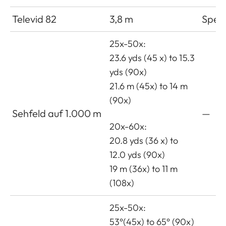
Televid 82
3,8 m
Spek
25x-50x:
23.6 yds (45 x) to 15.3
yds (90x)
21.6 m (45x) to 14 m
(90x)
Sehfeld auf 1.000 m
—
20x-60x:
20.8 yds (36 x) to
12.0 yds (90x)
19 m (36x) to 11 m
(108x)
25x-50x:
53°(45x) to 65° (90x)