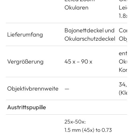
Okularen
Leica
1.8x
Bajonettdeckel und
Cord
Lieferumfang
Okularschutzdeckel
Objek
ents
Vergrößerung
45 x – 90 x
Okul
Komb
34,5
Objektivbrennweite
—
(Klei
Austrittspupille
25x-50x:
1.5 mm (45x) to 0.73