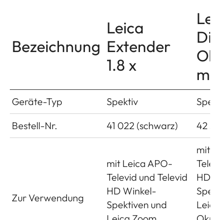
Lei
Leica
Dig
Bezeichnung
Extender
Obj
1.8 x
m
Geräte-Typ
Spektiv
Spekt
Bestell-Nr.
41 022 (schwarz)
42 30
mit L
mit Leica APO-
Telev
Televid und Televid
HD W
HD Winkel-
Spekt
Zur Verwendung
Spektiven und
Leic
Leica Zoom
Okul