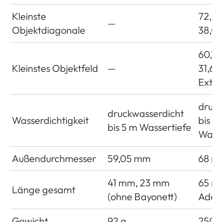
Kleinste
72,2
—
Objektdiagonale
38,0 
60,1 
Kleinstes Objektfeld
—
31,6 
Ext.)
druc
druckwasserdicht
Wasserdichtigkeit
bis 5
bis 5 m Wassertiefe
Wasse
Außendurchmesser
59,05 mm
68 m
41 mm, 23 mm
65 m
Länge gesamt
(ohne Bayonett)
Adap
Gewicht
92 g
250 