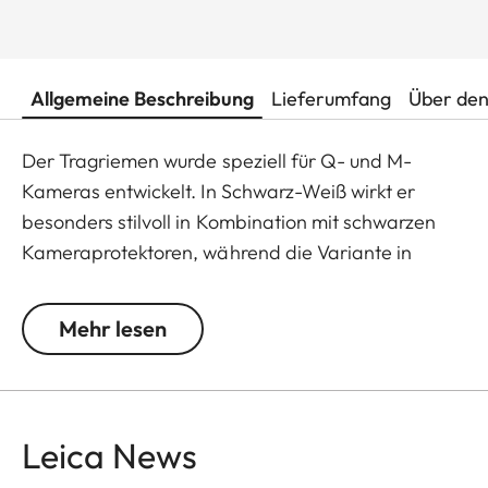
Allgemeine Beschreibung
Lieferumfang
Über den
Der Tragriemen wurde speziell für Q- und M-
Kameras entwickelt. In Schwarz-Weiß wirkt er
besonders stilvoll in Kombination mit schwarzen
Kameraprotektoren, während die Variante in
Jeansblau-Cognac perfekt mit den
cognacfarbenen Protektoren der Q3 und der M11
Mehr lesen
harmoniert. Gefertigt aus einer rund geflochtenen
sehr weichen Kordel, schmiegt er sich angenehm
an und bietet höchsten Tragekomfort. Zudem ist
die Rundkordel mit einer vegetabil gegerbten
Leica News
Anbindung aus Rindnappaleder versehen – ein