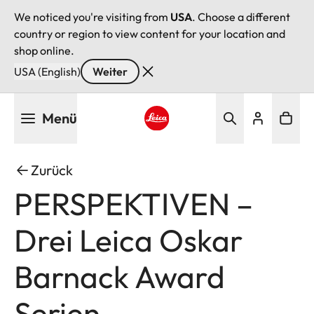
We noticed you're visiting from
USA
. Choose a different
country or region to view content for your location and
shop online.
USA (English)
Weiter
Direkt
Menü
zum
Inhalt
Leica logo - Home
Zurück
PERSPEKTIVEN –
Drei Leica Oskar
Barnack Award
Serien