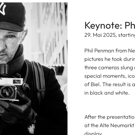
Keynote: Ph
29. Mai 2025, starti
Phil Penman from Ne
pictures he took durin
three cameras slung 
special moments, ico
of Biel. The result is
in black and white.
After the presentatio
at the Alte Neumarkt 
display.