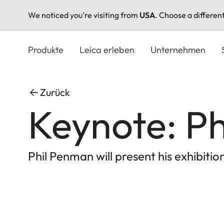
We noticed you're visiting from
USA
. Choose a differen
Direkt
zum
Produkte
Leica erleben
Unternehmen
Inhalt
Zurück
Keynote: Ph
Phil Penman will present his exhibiti