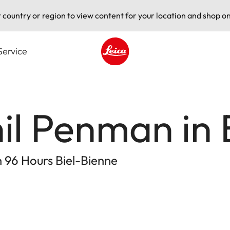
t country or region to view content for your location and shop on
Service
Leica logo - Home
il Penman in 
on 96 Hours Biel-Bienne