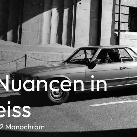
Nuancen in
iss
 Q2 Monochrom