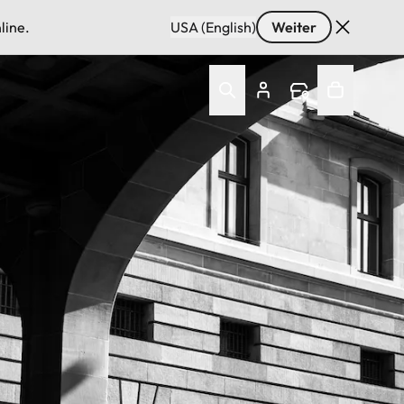
line.
USA (English)
Weiter