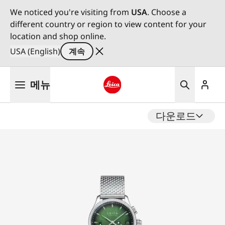
We noticed you're visiting from
USA
. Choose a
different country or region to view content for your
location and shop online.
USA (English)
계속
주
메뉴
요
콘
Leica logo - Home
텐
다운로드
츠
로
건
너
뛰
기