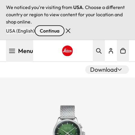
We noticed you're visiting from
USA
. Choose a different
country or region to view content for your location and
shop online.
USA (English)
Continua
Salta
Menu
al
contenuto
Leica logo - Home
principale
Download