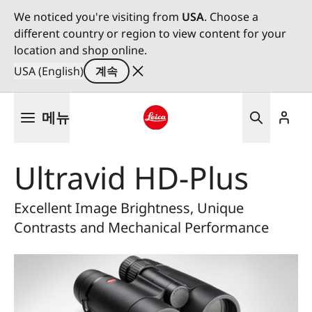
We noticed you're visiting from
USA
. Choose a
different country or region to view content for your
location and shop online.
USA (English)
계속
주
메뉴
요
콘
Leica logo - Home
텐
Ultravid HD-Plus
츠
로
건
Excellent Image Brightness, Unique
너
Contrasts and Mechanical Performance
뛰
기