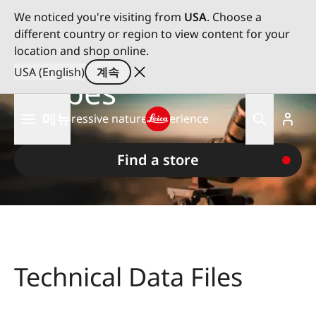
We noticed you're visiting from
USA
. Choose a
different country or region to view content for your
Leica Spotting
location and shop online.
USA (English)
계속
Scopes
주
메뉴
For an impressive nature experience
요
콘
Leica logo - Home
텐
Find a store
츠
로
건
너
뛰
기
Technical Data Files