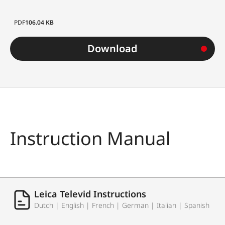
PDF
106.04 KB
Download
Instruction Manual
Leica Televid Instructions
Dutch | English | French | German | Italian | Spanish