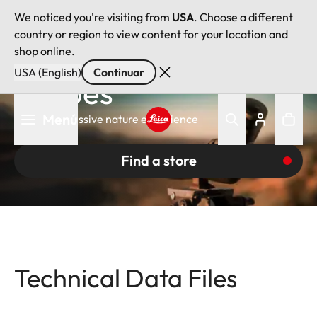
We noticed you're visiting from
USA
. Choose a different
country or region to view content for your location and
Leica Spotting
shop online.
USA (English)
Continuar
Scopes
Pasar
Menú
For an impressive nature experience
al
contenido
Leica logo - Home
principal
Find a store
Technical Data Files