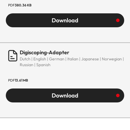
PDF
380.36 KB
Download
Digiscoping-Adapter
Dutch | English | German | Italian | Japanese | Norwegian |
Russian | Spanish
PDF
13.61 MB
Download