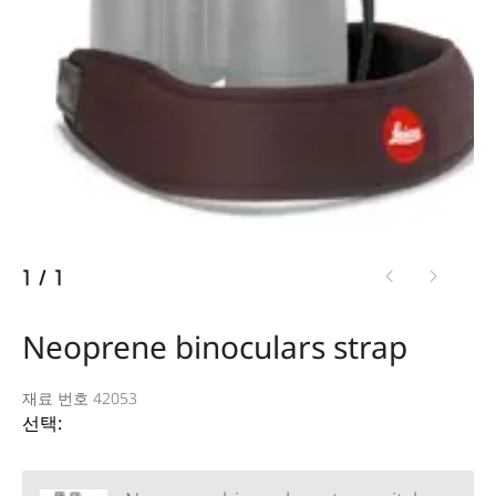
1
/
1
Neoprene binoculars strap
재료 번호 42053
선택: