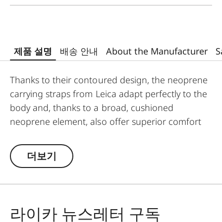
제품 설명
배송 안내
About the Manufacturer
S
Thanks to their contoured design, the neoprene
carrying straps from Leica adapt perfectly to the
body and, thanks to a broad, cushioned
neoprene element, also offer superior comfort
when carrying binoculars. The structured,
rubber-like lining guarantees ideal grip on the
더보기
shoulder and prevents binoculars slipping when
walking or climbing.
라이카 뉴스레터 구독