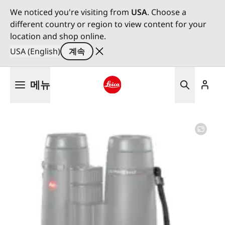
We noticed you're visiting from
USA
. Choose a
different country or region to view content for your
location and shop online.
USA (English)
계속
주
메뉴
요
콘
Leica logo - Home
텐
츠
로
건
너
뛰
기