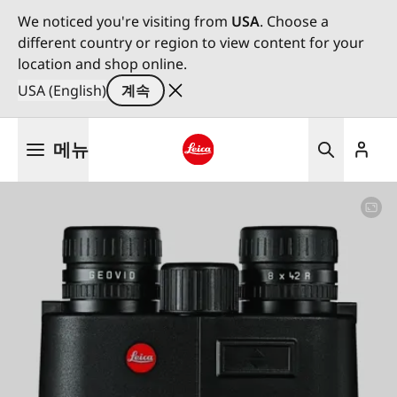
We noticed you're visiting from
USA
. Choose a
different country or region to view content for your
location and shop online.
USA (English)
계속
주
메뉴
요
콘
Leica logo - Home
텐
츠
로
건
너
뛰
기