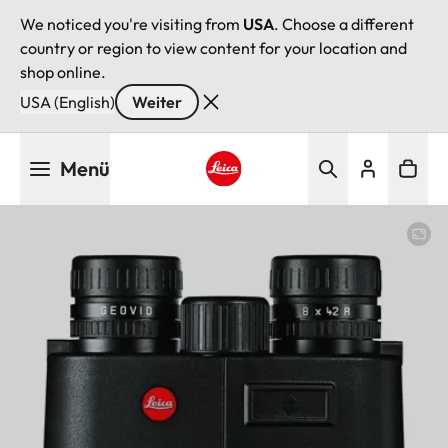
We noticed you're visiting from
USA
. Choose a different
country or region to view content for your location and
shop online.
USA (English)
Weiter
Direkt
Menü
zum
Inhalt
Leica logo - Home