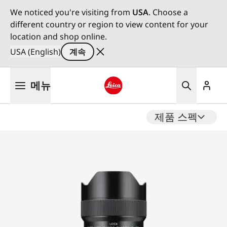
We noticed you're visiting from
USA
. Choose a
different country or region to view content for your
location and shop online.
USA (English)
계속
주
메뉴
요
콘
Leica logo - Home
텐
제품 스펙
츠
로
건
너
뛰
기