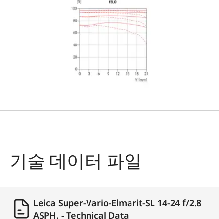
Bayonet
Leica L bayonet
fitting with cont
strip
Firmware
Lens firmware 
be updated via 
camera
Coating
Hydrophobe Aq
기술 데이터 파일
Dura® coating 
external lenses
Material
Aluminum full-
Leica Super-Vario-Elmarit-SL 14-24 f/2.8
metal housing,
ASPH. - Technical Data