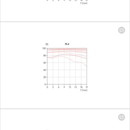
x 265 mm
Largest scale
14 mm: 1:11.4 │
mm: 1:7.4
Aperture
Setting/Function
Electronically
controlled
aperture, settin
on the camera, 
or third values 
also be set
Smallest aperture
22