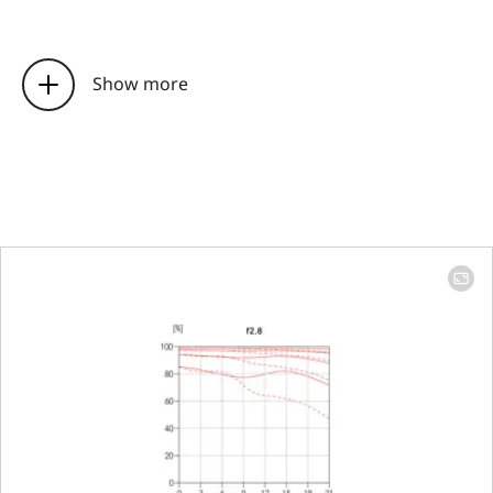
Focus range
14 mm: 280 mm
∞ | 24 mm: 280
Show more
mm to ∞
Focusing
Setting
Choose automat
(Autofocus) or
manual mode o
the camera
Smallest object field
Full-frame: 14 
273 mm x 410 
│ 24 mm: 176 