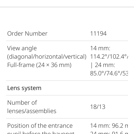
Order Number
11194
View angle
14 mm:
(diagonal/horizontal/vertical)
114.2°/102.4°/7
Full-frame (24 × 36 mm)
| 24 mm:
85.0°/74.6°/53.9
Lens system
Number of
18/13
lenses/assemblies
Position of the entrance
14 mm: 96.2 mm
pupil before the bayonet
24 mm: 91.6 m