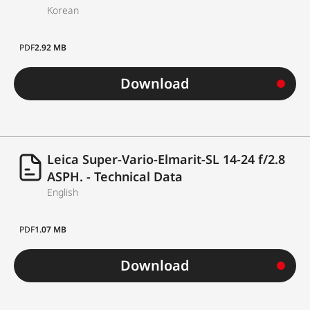
black anodized,
Korean
dust and splash
water protected
PDF
2.92 MB
Filter thread
Holder for foil fi
Download
on bayonet
Lens hood
Permanently
mounted
Leica Super-Vario-Elmarit-SL 14-24 f/2.8
ASPH. - Technical Data
English
Dimensions
PDF
1.07 MB
Length
Approx. 131 m
Download
Diameter
Approx. 85 mm