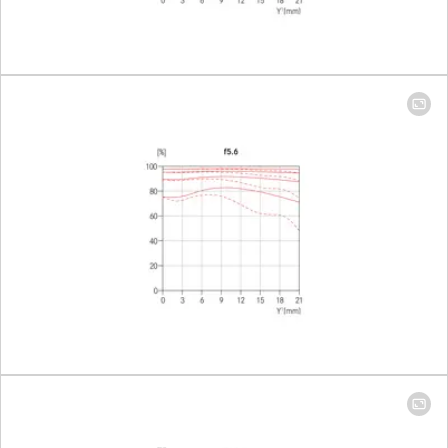
│ 24 mm: 176 mm x
265 mm
Mayor escala
14 mm: 1:11.4 │ 24
mm: 1:7.4
Apertura
Ajuste/Función
Apertura
controlada
electrónicamente,
ajuste en la
cámara, también
se pueden ajustar
valores medios o