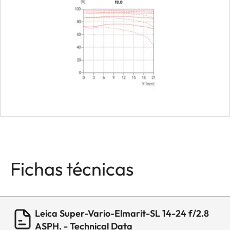
tercios
Apertura mínima
22
Bayoneta
Junta de bayoneta
Leica L con banda
de contacto
Firmware
El firmware del
objetivo se puede
Fichas técnicas
actualizar a través
de la cámara
Revestimiento
Revestimiento
Leica Super-Vario-Elmarit-SL 14-24 f/2.8
hidrófobo Aqua-
ASPH. - Technical Data