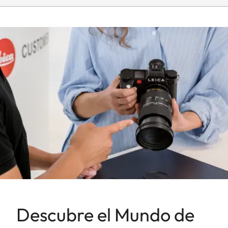
Parasol
Montaje fijo
Dimensiones
Longitud
Aprox. 131 mm
Diámetro
Aprox. 85 mm
Peso
Aprox. 855 g
Descubre el Mundo de