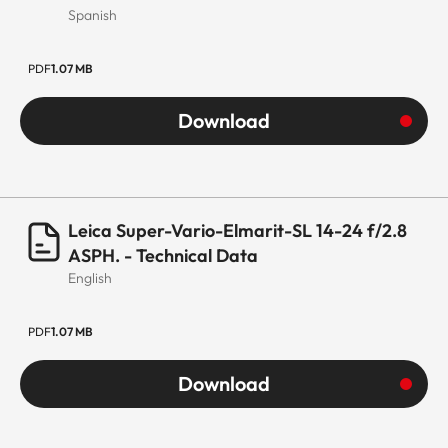
Dura® en las lentes
Spanish
externas
PDF
1.07 MB
Material
Carcasa
totalmente
Download
metálica de
aluminio,
anodizada en
negro, protegida
Leica Super-Vario-Elmarit-SL 14-24 f/2.8
ASPH. - Technical Data
contra el polvo y
English
las salpicaduras de
agua
PDF
1.07 MB
Filtro de rosca
Soporte para filtro
Download
de láminas en
bayoneta