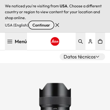
We noticed you're visiting from
USA
. Choose a different
country or region to view content for your location and
shop online.
USA (English)
Continuar
Pasar
Menú
al
contenido
Leica logo - Home
principal
Datos técnicos