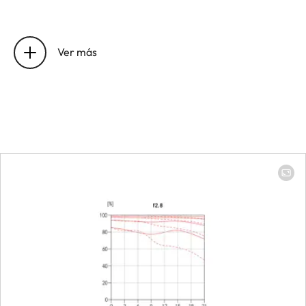
Alcance del enfoque
14 mm: 280 mm to
∞ | 24 mm: 280
Ver más
mm to ∞
Enfoque
Configuración
Elija el modo
automático
(Autofocus) o
manual en la
cámara
Campo objeto más
Full-frame: 14 mm:
pequeño
273 mm x 410 mm