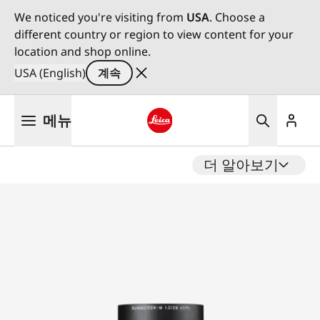
We noticed you're visiting from
USA
. Choose a
different country or region to view content for your
location and shop online.
USA (English)
계속
주
메뉴
요
콘
Leica logo - Home
텐
더 알아보기
츠
로
건
너
뛰
기