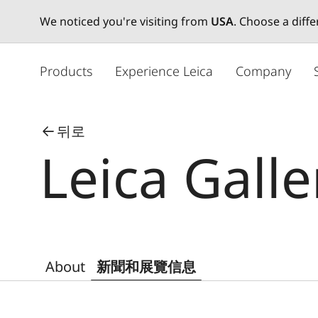
We noticed you're visiting from
USA
. Choose a diff
주
요
Products
Experience Leica
Company
콘
텐
츠
뒤로
로
Leica Galle
건
너
뛰
기
About
新聞和展覽信息