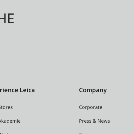
HE
rience Leica
Company
Stores
Corporate
 Akademie
Press & News