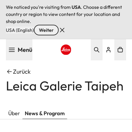
We noticed you're visiting from
USA
. Choose a different
country or region to view content for your location and
shop online.
USA (English)
Weiter
Direkt
Menü
zum
Inhalt
Leica logo - Home
Zurück
Leica Galerie Taipeh
Über
News & Program