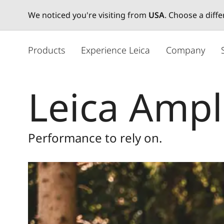
We noticed you're visiting from
USA
. Choose a diff
주
요
Products
Experience Leica
Company
콘
텐
츠
Leica Amp
로
건
너
뛰
Performance to rely on.
기