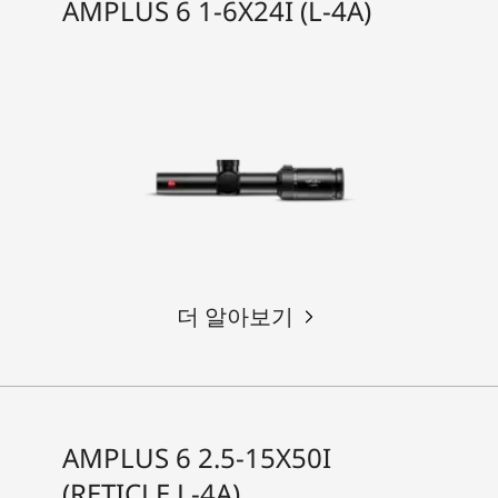
AMPLUS 6 1-6X24I (L-4A)
더 알아보기
AMPLUS 6 2.5-15X50I
(RETICLE L-4A)