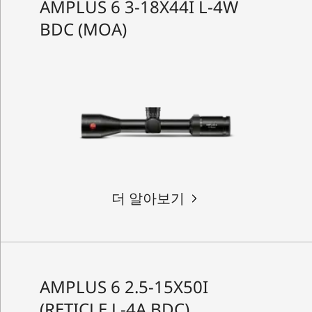
AMPLUS 6 3-18X44I L-4W
BDC (MOA)
더 알아보기
AMPLUS 6 2.5-15X50I
(RETICLE L-4A BDC)