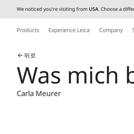
We noticed you're visiting from
USA
. Choose a diff
주
요
Products
Experience Leica
Company
콘
텐
츠
뒤로
로
Was mich 
건
너
뛰
기
Carla Meurer