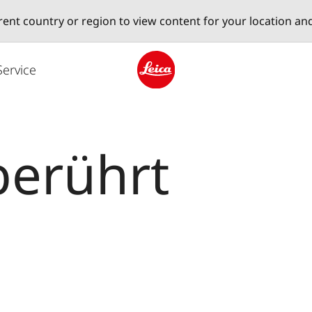
erent country or region to view content for your location an
Service
Leica logo - Home
berührt