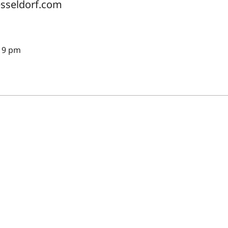
esseldorf.com
 19 pm