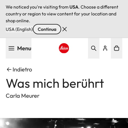
We noticed you're visiting from
USA
. Choose a different
country or region to view content for your location and
shop online.
USA (English)
Continua
Salta
Menu
al
contenuto
Leica logo - Home
principale
Indietro
Was mich berührt
Carla Meurer