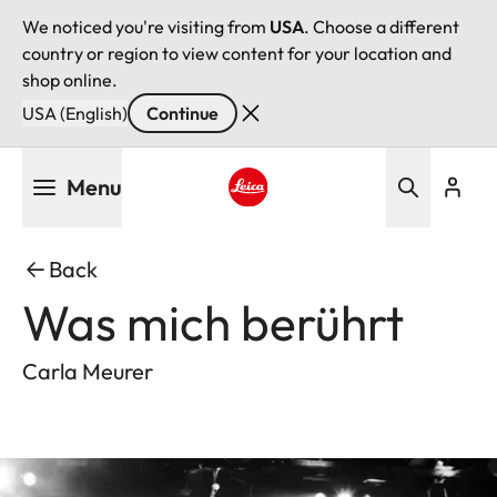
We noticed you're visiting from
USA
. Choose a different
country or region to view content for your location and
shop online.
USA (English)
Continue
Skip
Menu
to
main
Leica logo - Home
content
Back
Was mich berührt
Carla Meurer