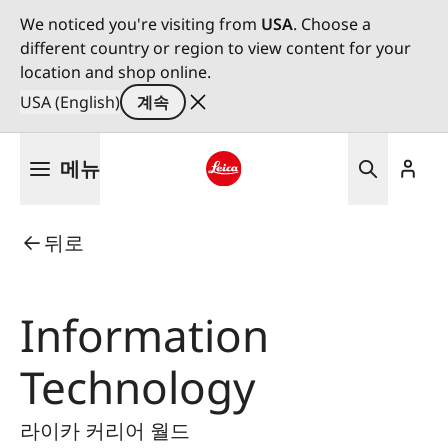
We noticed you're visiting from
USA
. Choose a
different country or region to view content for your
location and shop online.
USA (English)
계속
주
메뉴
요
콘
Leica logo - Home
텐
뒤로
츠
로
건
너
Information
뛰
기
Technology
라이카 커리어 월드