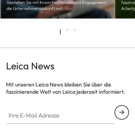
Gestalten Sie mit Ihrem Fachwissen und Engagement
faszini
die Unternehmenszukunft mit.
Arbeit
Leica News
Mit unseren Leica News bleiben Sie über die
faszinierende Welt von Leica jederzeit informiert.
Ihre E-Mail Adresse