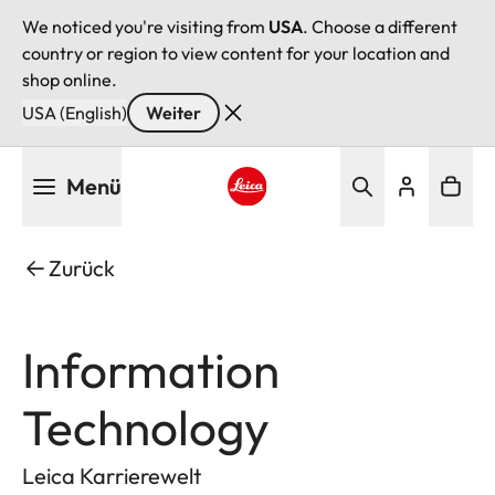
We noticed you're visiting from
USA
. Choose a different
country or region to view content for your location and
shop online.
USA (English)
Weiter
Direkt
Menü
zum
Inhalt
Leica logo - Home
Zurück
Information
Technology
Leica Karrierewelt