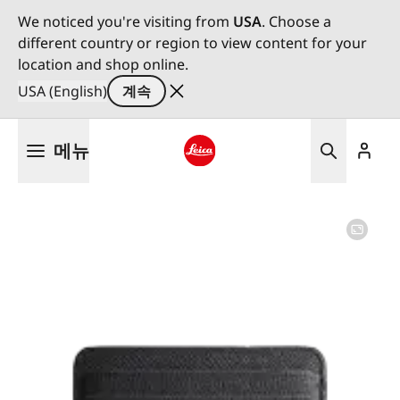
We noticed you're visiting from
USA
. Choose a
different country or region to view content for your
location and shop online.
USA (English)
계속
주
메뉴
요
콘
Leica logo - Home
텐
츠
로
건
너
뛰
기