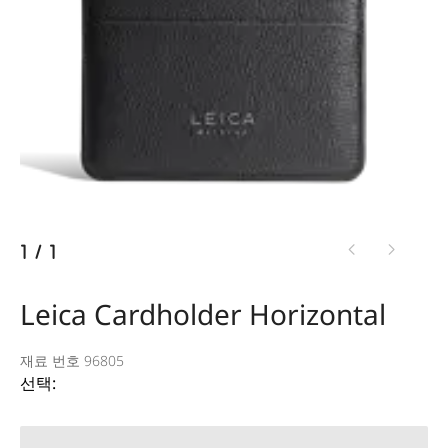
1
/
1
Leica Cardholder Horizontal
재료 번호 96805
선택: