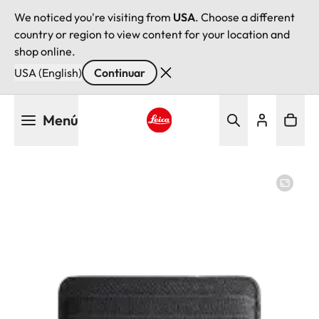
We noticed you're visiting from
USA
. Choose a different
country or region to view content for your location and
shop online.
USA (English)
Continuar
Pasar
Menú
al
contenido
Leica logo - Home
principal