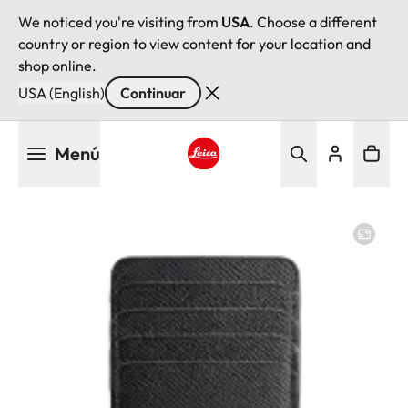
We noticed you're visiting from
USA
. Choose a different
country or region to view content for your location and
shop online.
USA (English)
Continuar
Pasar
Menú
al
contenido
Leica logo - Home
principal