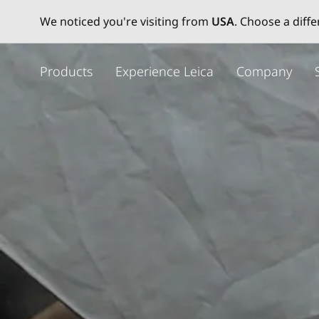
We noticed you're visiting from
USA
. Choose a diff
주
요
Products
Experience Leica
Company
콘
텐
츠
로
건
너
뛰
기