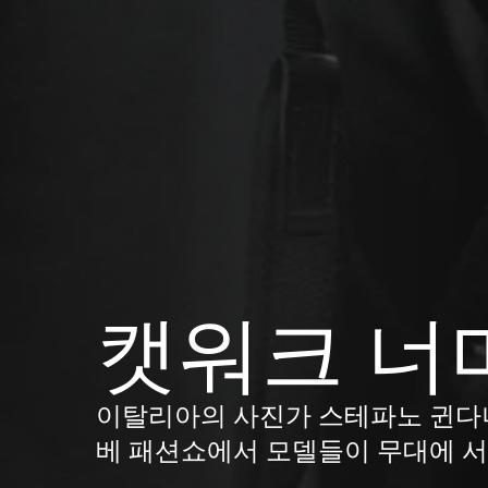
캣워크 너
이탈리아의 사진가 스테파노 귄다니(S
베 패션쇼에서 모델들이 무대에 서