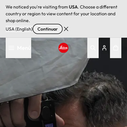
We noticed you're visiting from
USA
. Choose a different
country or region to view content for your location and
shop online.
USA (English)
Continuar
Pasar
Menú
al
contenido
Leica logo - Home
principal