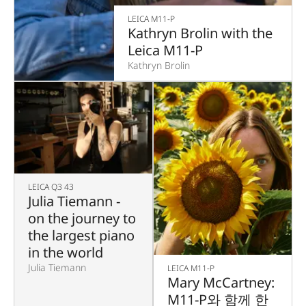
LEICA M11-P
Kathryn Brolin with the
Leica M11-P
Kathryn Brolin
LEICA Q3 43
Julia Tiemann -
on the journey to
the largest piano
in the world
Julia Tiemann
LEICA M11-P
Mary McCartney:
M11-P와 함께 한