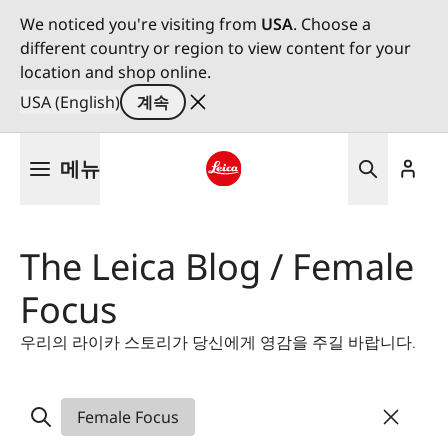
We noticed you're visiting from
USA
. Choose a
different country or region to view content for your
location and shop online.
USA (English)
계속
주
메뉴
요
콘
Leica logo - Home
텐
츠
The Leica Blog / Female
로
건
Focus
너
뛰
우리의 라이카 스토리가 당신에게 영감을 주길 바랍니다.
기
Female Focus