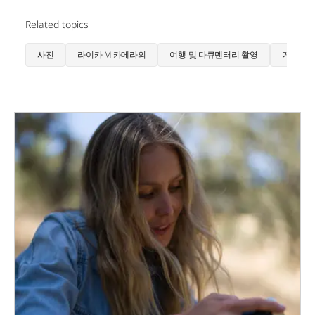
Related topics
사진
라이카 M 카메라의
여행 및 다큐멘터리 촬영
거리계 